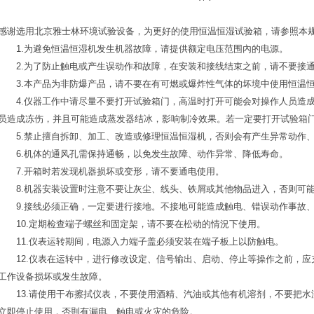
感谢选用北京雅士林环境试验设备，为更好的使用恒温恒湿试验箱，请参照本
1.为避免恒温恒湿机发生机器故障，请提供额定电压范围內的电源。
2.为了防止触电或产生误动作和故障，在安装和接线结束之前，请不要接
3.本产品为非防爆产品，请不要在有可燃或爆炸性气体的坏境中使用恒温
4.仪器工作中请尽量不要打开试验箱门，高温时打开可能会对操作人员造成
员造成冻伤，并且可能造成蒸发器结冰，影响制冷效果。若一定要打开试验箱
5.禁止擅自拆卸、加工、改造或修理恒温恒湿机，否则会有产生异常动作、
6.机体的通风孔需保持通畅，以免发生故障、动作异常、降低寿命。
7.开箱时若发现机器损坏或变形，请不要通电使用。
8.机器安装设置时注意不要让灰尘、线头、铁屑或其他物品进入，否则可能
9.接线必须正确，一定要进行接地。不接地可能造成触电、错误动作事故、
10.定期检查端子螺丝和固定架，请不要在松动的情況下使用。
11.仪表运转期间，电源入力端子盖必须安装在端子板上以防触电。
12.仪表在运转中，进行修改设定、信号输出、启动、停止等操作之前，应
工作设备损坏或发生故障。
13.请使用干布擦拭仪表，不要使用酒精、汽油或其他有机溶剂，不要把水
立即停止使用，否則有漏电、触电或火灾的危险。