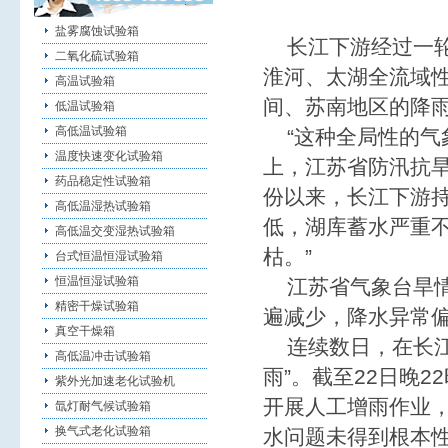
盐雾腐蚀试验箱
长江下游经过一轮
二氧化硫试验箱
淮河、太湖全流域
高温试验箱
间、苏南地区的降雨
低温试验箱
高低温试验箱
“这种全局性的气象
温度快速变化试验箱
上，江苏省防汛抗旱
药品稳定性试验箱
份以来，长江下游
高低温湿热试验箱
低，湖库蓄水严重
高低温交变湿热试验箱
枯。”
台式恒温恒湿试验箱
恒温恒湿试验箱
江苏省气象台旱情
精密干燥试验箱
遍减少，降水异常
真空干燥箱
连续数日，在长江
高低温冲击试验箱
雨”。截至22日晚2
紫外光加速老化试验机
开展人工增雨作业，
氙灯耐气候试验箱
换气式老化试验箱
水问题未得到根本