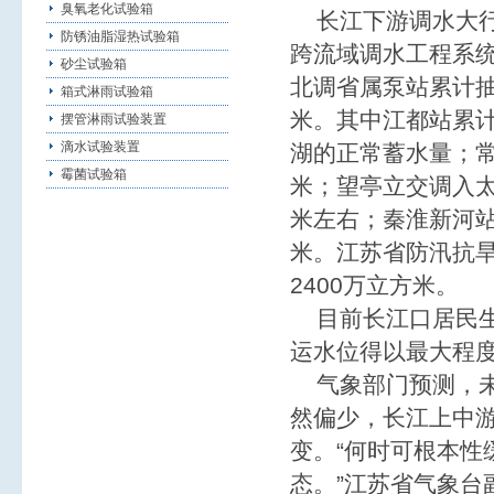
臭氧老化试验箱
长江下游调水大行
防锈油脂湿热试验箱
跨流域调水工程系统
砂尘试验箱
北调省属泵站累计抽
箱式淋雨试验箱
米。其中江都站累计
摆管淋雨试验装置
滴水试验装置
湖的正常蓄水量；常
霉菌试验箱
米；望亭立交调入太
米左右；秦淮新河站
米。江苏省防汛抗旱
2400万立方米。
目前长江口居民生
运水位得以最大程
气象部门预测，未
然偏少，长江上中
变。“何时可根本性
态。”江苏省气象台