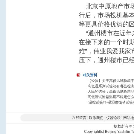
北京中原地产市场
行后，市场投机基
等更具价格优势的
“通州楼市在近年
在接下来的一个时
难”，伟业我爱我家
压下，通州楼市已
相关资料
·
【经验】关于高低温试验箱
·
高低温系列试验箱有哪些检测
·
人民的选择：高低温试验箱
·
高低温试验箱温度不稳定怎么
·
温控试验箱-温湿度振动试验
在线留言
|
联系我们
|
仪器论坛
|
网站地
版权所有
©
Copyright(c) Beijing Yashilin 