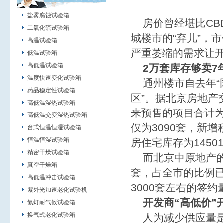
盐雾腐蚀试验箱
房价曾经堪比CBD
二氧化硫试验箱
城楼市的“弃儿”，
高温试验箱
严重萎缩的需求让开
低温试验箱
高低温试验箱
2万套库存够卖7
温度快速变化试验箱
通州楼市自去年“国
药品稳定性试验箱
区”。据北京房地产
高低温湿热试验箱
来预售的项目合计为
高低温交变湿热试验箱
仅为3090套，新增
台式恒温恒湿试验箱
恒温恒湿试验箱
房住宅库存为1450
精密干燥试验箱
而北京中原地产的
真空干燥箱
套，占全市的比例
高低温冲击试验箱
3000套左右的签
紫外光加速老化试验机
开发商“高低价”
氙灯耐气候试验箱
换气式老化试验箱
人为减少供应量是